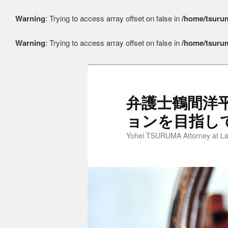
Warning
: Trying to access array offset on false in
/home/tsurum
Warning
: Trying to access array offset on false in
/home/tsurum
メ
サ
イ
ブ
ン
コ
コ
ン
弁護士鶴間洋
ン
テ
ョンを目指し
テ
ン
ン
ツ
Yohei TSURUMA Attorney at L
ツ
へ
へ
移
移
動
動