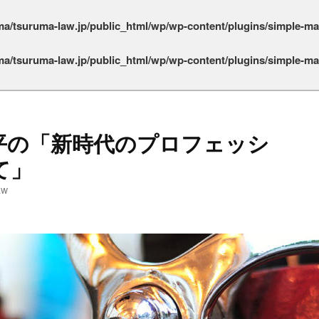
a/tsuruma-law.jp/public_html/wp/wp-content/plugins/simple-m
a/tsuruma-law.jp/public_html/wp/wp-content/plugins/simple-m
平の「新時代のプロフェッシ
て」
aw