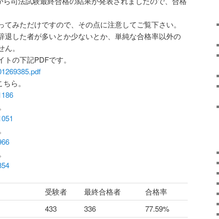
務省から司法試験最終合格の結果が発表されましたので、合格
ってみただけですので、その点に注意してご覧下さい。
辞退した者が多いとか少ないとか、単純な合格率以外の
せん。
イトの下記PDFです。
001269385.pdf
はこちら。
/1186
。
/1051
。
966
。
854
受験者
最終合格者
合格率
433
336
77.59%