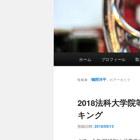
メ
ホーム
プロフィール
取
イ
ン
メ
鶴間洋平
投稿者「
」のアーカイブ
ニ
ュ
2018法科大学
ー
キング
投稿日時:
2018/09/13