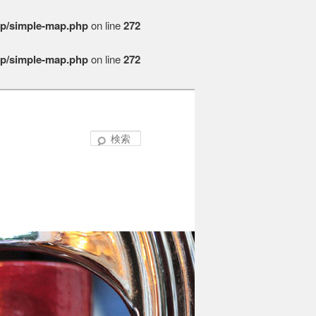
ap/simple-map.php
on line
272
ap/simple-map.php
on line
272
検
索